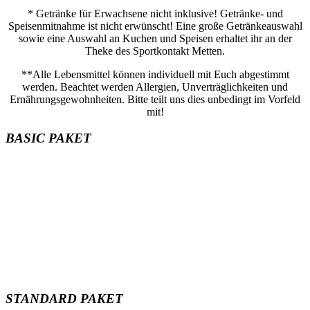
* Getränke für Erwachsene nicht inklusive! Getränke- und
Speisenmitnahme ist nicht erwünscht! Eine große Getränkeauswahl
sowie eine Auswahl an Kuchen und Speisen erhaltet ihr an der
Theke des Sportkontakt Metten.
**Alle Lebensmittel können individuell mit Euch abgestimmt
werden. Beachtet werden Allergien, Unverträglichkeiten und
Ernährungsgewohnheiten. Bitte teilt uns dies unbedingt im Vorfeld
mit!
BASIC PAKET
Bis zu 9 Kinder inklusive ( jedes weiter Kind 10€)
Gesamtdauer: 60 Minuten
Coole Tanzschritte zu eurer Lieblingsmusik
Gratis für alle Kinder: 1 x 4l Stilles/Spritziges Wasser, 1 x 4l
Apfelsaft(Schorle)*
Gesamtpreis: € 150,-
STANDARD PAKET